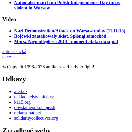
Nationalist march on Polish Independence Day turns
violent in Warsaw
Video
Nazi Demonstration/Attack on Warsaw today (11.11.13)
Bojówki zaatakowały skłot. Spłonął samochód
Marsz Niepodległości 2013 - moment ataku na squat
anti­fašistická
akce
© Copyleft 1996-2026 antifa.cz – Ready to fight!
Odkazy
afed.cz
nakladatelstvi.afed.cz
k115.org
povstaniepokracuje.sk
radar.squat.net
solidaritycollectives.org
Zrcadlené weby