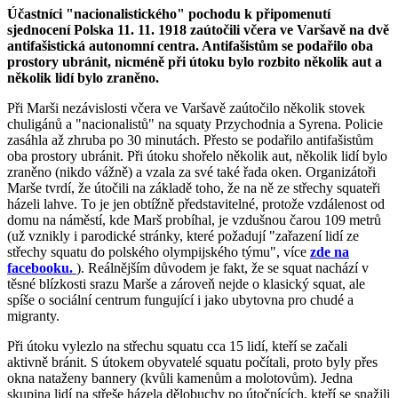
Účastníci "nacionalistického" pochodu k připomenutí
sjednocení Polska 11. 11. 1918 zaútočili včera ve Varšavě na dvě
antifašistická autonomní centra. Antifašistům se podařilo oba
prostory ubránit, nicméně při útoku bylo rozbito několik aut a
několik lidí bylo zraněno.
Při Marši nezávislosti včera ve Varšavě zaútočilo několik stovek
chuligánů a "nacionalistů" na squaty Przychodnia a Syrena. Policie
zasáhla až zhruba po 30 minutách. Přesto se podařilo antifašistům
oba prostory ubránit. Při útoku shořelo několik aut, několik lidí bylo
zraněno (nikdo vážně) a vzala za své také řada oken. Organizátoři
Marše tvrdí, že útočili na základě toho, že na ně ze střechy squateři
házeli lahve. To je jen obtížně představitelné, protože vzdálenost od
domu na náměstí, kde Marš probíhal, je vzdušnou čarou 109 metrů
(už vznikly i parodické stránky, které požadují "zařazení lidí ze
střechy squatu do polského olympijského týmu", více
zde na
facebooku.
). Reálnějším důvodem je fakt, že se squat nachází v
těsné blízkosti srazu Marše a zároveň nejde o klasický squat, ale
spíše o sociální centrum fungující i jako ubytovna pro chudé a
migranty.
Při útoku vylezlo na střechu squatu cca 15 lidí, kteří se začali
aktivně bránit. S útokem obyvatelé squatu počítali, proto byly přes
okna nataženy bannery (kvůli kamenům a molotovům). Jedna
skupina lidí na střeše házela dělobuchy po útočnících, kteří se snažili