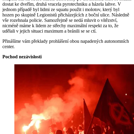
dostat ke dveřím, druhá vracela pyrotechniku a házela lahve. V
jednom případě byl lidmi ze squatu použit i molotov, který byl
hozen po skupině Legionistů přicházejících z boční ulice. Následně
vše rozehnala policie. Samozřejmě se nedá mluvit o vítězství,
nicméně máme k lidem ze střechy maximální respekt za to, že
udělali v jejich situaci maximum a bránili se se ctí.
Přinášíme vám překlady prohlášení obou napadených autonomních
center.
Pochod nezávislosti