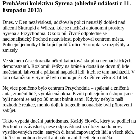
Prohášení kolektivu Syrena (ohledně událostí z 11.
listopadu 2013)
Dnes, v Den nezávislosti, udržovala polici neustálý dohled nad
ulicemi Skurupki a Wilcza, kde se nachází autonomní prostory
Syrena a Przychodnia. Okolo půl čtvrté odpoledne se
nacionalistický Pochod nezávislosti pohyboval centrem města.
Policejní jednotky hlídkující poblíž ulice Skorupki se rozptýlily a
zmizely.
Ve stejném čase dorazila několikatuctová skupina neonacistických
demonstrantů. Rozlomili řetězy na bráně a dostali se dovnitř, kde
mačetami, lahvemi a pálkami napadali lidi, kteří se tam nacházeli. V
tom okamžiku v Syreně bylo mimo jiné i 8 dětí ve věku 3-14 let.
Nejvíce poničeno bylo centrum Przychodnia – spálená a zničená
auta, zranění lidé, vymlácená okna. Kvůli policejnímu ústupu jsme
byli nuceni se asi po 30 minut bránit sami. Kdyby nebylo naší
rozhodné reakce, mohlo dojít k tragédii: neonacisté byli připraveni
zabíjet.
Takto vypadá dnešní patriotismus. Každý člověk, který se podílel na
Pochodu nezávislosti, nese odpovědnost za útoky na domovy
vystěhovaných rodin, starých či handicapovaných lidí a všech těch,
kteří si nemohou dovolit ani nájem ani třicetiletou půjčku.