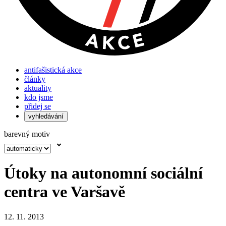
antifašistická akce
články
aktuality
kdo jsme
přidej se
vyhledávání
barevný motiv
Útoky na autonomní sociální
centra ve Varšavě
12. 11. 2013