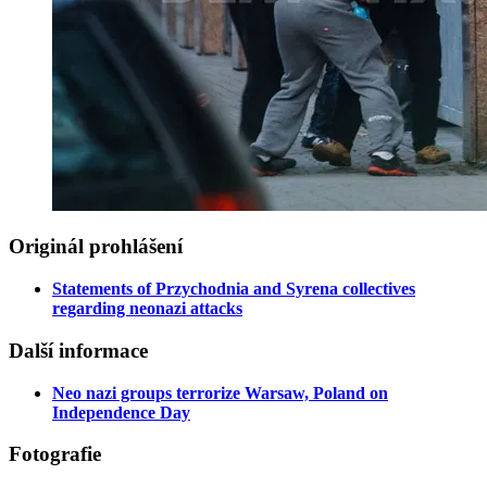
Originál prohlášení
Statements of Przychodnia and Syrena collectives
regarding neonazi attacks
Další informace
Neo nazi groups terrorize Warsaw, Poland on
Independence Day
Fotografie