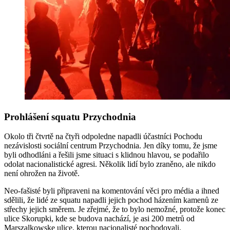
Prohlášení squatu Przychodnia
Okolo tři čtvrtě na čtyři odpoledne napadli účastníci Pochodu
nezávislosti sociální centrum Przychodnia. Jen díky tomu, že jsme
byli odhodláni a řešili jsme situaci s klidnou hlavou, se podařilo
odolat nacionalistické agresi. Několik lidí bylo zraněno, ale nikdo
není ohrožen na životě.
Neo-fašisté byli připraveni na komentování věci pro média a ihned
sdělili, že lidé ze squatu napadli jejich pochod házením kamenů ze
střechy jejich směrem. Je zřejmé, že to bylo nemožné, protože konec
ulice Skorupki, kde se budova nachází, je asi 200 metrů od
Marszalkowske ulice, kterou nacionalisté pochodovali.