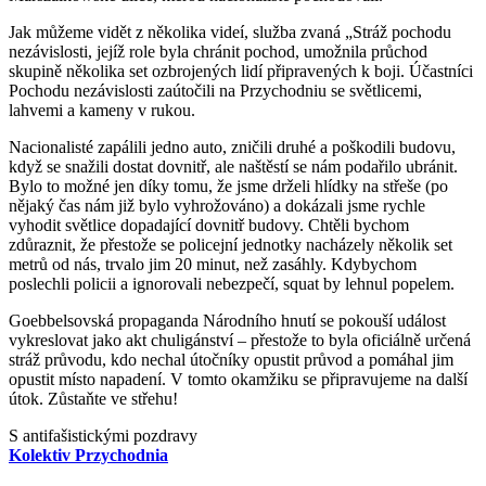
Jak můžeme vidět z několika videí, služba zvaná „Stráž pochodu
nezávislosti, jejíž role byla chránit pochod, umožnila průchod
skupině několika set ozbrojených lidí připravených k boji. Účastníci
Pochodu nezávislosti zaútočili na Przychodniu se světlicemi,
lahvemi a kameny v rukou.
Nacionalisté zapálili jedno auto, zničili druhé a poškodili budovu,
když se snažili dostat dovnitř, ale naštěstí se nám podařilo ubránit.
Bylo to možné jen díky tomu, že jsme drželi hlídky na střeše (po
nějaký čas nám již bylo vyhrožováno) a dokázali jsme rychle
vyhodit světlice dopadající dovnitř budovy. Chtěli bychom
zdůraznit, že přestože se policejní jednotky nacházely několik set
metrů od nás, trvalo jim 20 minut, než zasáhly. Kdybychom
poslechli policii a ignorovali nebezpečí, squat by lehnul popelem.
Goebbelsovská propaganda Národního hnutí se pokouší událost
vykreslovat jako akt chuligánství – přestože to byla oficiálně určená
stráž průvodu, kdo nechal útočníky opustit průvod a pomáhal jim
opustit místo napadení. V tomto okamžiku se připravujeme na další
útok. Zůstaňte ve střehu!
S antifašistickými pozdravy
Kolektiv Przychodnia