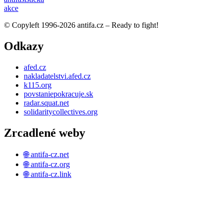
akce
© Copyleft 1996-2026 antifa.cz – Ready to fight!
Odkazy
afed.cz
nakladatelstvi.afed.cz
k115.org
povstaniepokracuje.sk
radar.squat.net
solidaritycollectives.org
Zrcadlené weby
🌐 antifa-cz.net
🌐 antifa-cz.org
🌐 antifa-cz.link