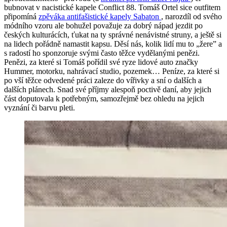
bubnovat v nacistické kapele Conflict 88. Tomáš Ortel sice outfitem
připomíná
zpěváka antifašistické kapely Sabaton
, narozdíl od svého
módního vzoru ale bohužel považuje za dobrý nápad jezdit po
českých kulturácích, ťukat na ty správné nenávistné struny, a ještě si
na lidech pořádně namastit kapsu. Děsí nás, kolik lidí mu to „žere” a
s radostí ho sponzoruje svými často těžce vydělanými penězi.
Penězi, za které si Tomáš pořídil své ryze lidové auto značky
Hummer, motorku, nahrávací studio, pozemek… Peníze, za které si
po vší těžce odvedené práci zaleze do vířivky a sní o dalších a
dalších plánech. Snad své příjmy alespoň poctivě daní, aby jejich
část doputovala k potřebným, samozřejmě bez ohledu na jejich
vyznání či barvu pleti.