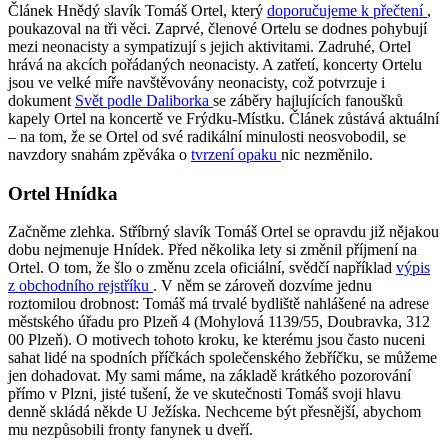
Článek Hnědý slavík Tomáš Ortel, který
doporučujeme k přečtení
,
poukazoval na tři věci. Zaprvé, členové Ortelu se dodnes pohybují
mezi neonacisty a sympatizují s jejich aktivitami. Zadruhé, Ortel
hrává na akcích pořádaných neonacisty. A zatřetí, koncerty Ortelu
jsou ve velké míře navštěvovány neonacisty, což potvrzuje i
dokument
Svět podle Daliborka
se záběry hajlujících fanoušků
kapely Ortel na koncertě ve Frýdku-Místku. Článek zůstává aktuální
– na tom, že se Ortel od své radikální minulosti neosvobodil, se
navzdory snahám zpěváka o
tvrzení opaku
nic nezměnilo.
Ortel Hnídka
Začněme zlehka. Stříbrný slavík Tomáš Ortel se opravdu již nějakou
dobu nejmenuje Hnídek. Před několika lety si změnil příjmení na
Ortel. O tom, že šlo o změnu zcela oficiální, svědčí například
výpis
z obchodního rejstříku
. V něm se zároveň dozvíme jednu
roztomilou drobnost: Tomáš má trvalé bydliště nahlášené na adrese
městského úřadu pro Plzeň 4 (Mohylová 1139/55, Doubravka, 312
00 Plzeň). O motivech tohoto kroku, ke kterému jsou často nuceni
sahat lidé na spodních příčkách společenského žebříčku, se můžeme
jen dohadovat. My sami máme, na základě krátkého pozorování
přímo v Plzni, jisté tušení, že ve skutečnosti Tomáš svoji hlavu
denně skládá někde U Ježíska. Nechceme být přesnější, abychom
mu nezpůsobili fronty fanynek u dveří.