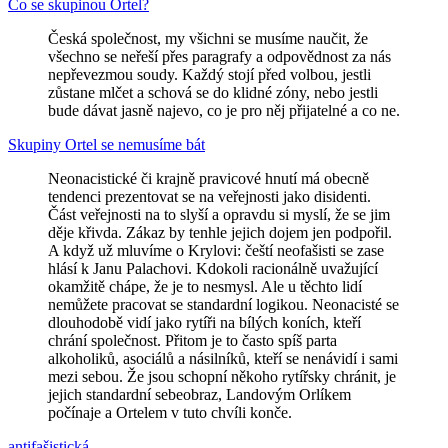
Co se skupinou Ortel?
Česká společnost, my všichni se musíme naučit, že
všechno se neřeší přes paragrafy a odpovědnost za nás
nepřevezmou soudy. Každý stojí před volbou, jestli
zůstane mlčet a schová se do klidné zóny, nebo jestli
bude dávat jasně najevo, co je pro něj přijatelné a co ne.
Skupiny Ortel se nemusíme bát
Neonacistické či krajně pravicové hnutí má obecně
tendenci prezentovat se na veřejnosti jako disidenti.
Část veřejnosti na to slyší a opravdu si myslí, že se jim
děje křivda. Zákaz by tenhle jejich dojem jen podpořil.
A když už mluvíme o Krylovi: čeští neofašisti se zase
hlásí k Janu Palachovi. Kdokoli racionálně uvažující
okamžitě chápe, že je to nesmysl. Ale u těchto lidí
nemůžete pracovat se standardní logikou. Neonacisté se
dlouhodobě vidí jako rytíři na bílých koních, kteří
chrání společnost. Přitom je to často spíš parta
alkoholiků, asociálů a násilníků, kteří se nenávidí i sami
mezi sebou. Že jsou schopní někoho rytířsky chránit, je
jejich standardní sebeobraz, Landovým Orlíkem
počínaje a Ortelem v tuto chvíli konče.
anti­fašistická