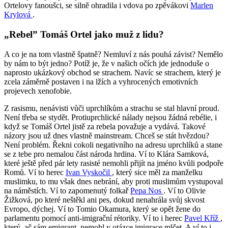
Ortelovy fanoušci, se silně ohradila i vdova po zpěvákovi
Marlen
Krylová
.
„Rebel” Tomáš Ortel jako muž z lidu?
A co je na tom vlastně špatně? Nemluví z nás pouhá závist? Nemělo
by nám to být jedno? Potíž je, že v našich očích jde jednoduše o
naprosto ukázkový obchod se strachem. Navíc se strachem, který je
zcela záměrně postaven i na lžích a vyhrocených emotivních
projevech xenofobie.
Z rasismu, nenávisti vůči uprchlíkům a strachu se stal hlavní proud.
Není třeba se stydět. Protiuprchlické nálady nejsou žádná rebélie, i
když se Tomáš Ortel jistě za rebela považuje a vydává. Takové
názory jsou už dnes vlastně mainstream. Chceš se stát hvězdou?
Není problém. Řekni cokoli negativního na adresu uprchlíků a stane
se z tebe pro nemalou část národa hrdina. Ví to Klára Samková,
které ještě před pár lety rasisté nemohli přijít na jméno kvůli podpoře
Romů. Ví to herec
Ivan Vyskočil
, který sice měl za manželku
muslimku, to mu však dnes nebrání, aby proti muslimům vystupoval
na náměstích. Ví to zapomenutý folkař
Pepa Nos
. Ví to Olivie
Žižková, po které neštěkl ani pes, dokud nenahrála svůj skvost
Evropo, dýchej. Ví to Tomio Okamura, který se opět žene do
parlamentu pomocí anti-imigrační rétoriky. Ví to i herec
Pavel Kříž
,
který, ač sám emigrant, nemohl v otázce imigrace mlčet. A ví to i