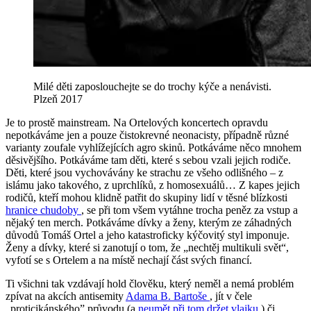
Milé děti zaposlouchejte se do trochy kýče a nenávisti.
Plzeň 2017
Je to prostě mainstream. Na Ortelových koncertech opravdu
nepotkáváme jen a pouze čistokrevné neonacisty, případně různé
varianty zoufale vyhlížejících agro skinů. Potkáváme něco mnohem
děsivějšího. Potkáváme tam děti, které s sebou vzali jejich rodiče.
Děti, které jsou vychovávány ke strachu ze všeho odlišného – z
islámu jako takového, z uprchlíků, z homosexuálů… Z kapes jejich
rodičů, kteří mohou klidně patřit do skupiny lidí v těsné blízkosti
hranice chudoby
, se při tom všem vytáhne trocha peněz za vstup a
nějaký ten merch. Potkáváme dívky a ženy, kterým ze záhadných
důvodů Tomáš Ortel a jeho katastroficky kýčovitý styl imponuje.
Ženy a dívky, které si zanotují o tom, že „nechtěj multikuli svět“,
vyfotí se s Ortelem a na místě nechají část svých financí.
Ti všichni tak vzdávají hold člověku, který neměl a nemá problém
zpívat na akcích antisemity
Adama B. Bartoše
, jít v čele
„proticikánského” průvodu (a
neumět při tom držet vlajku
) či