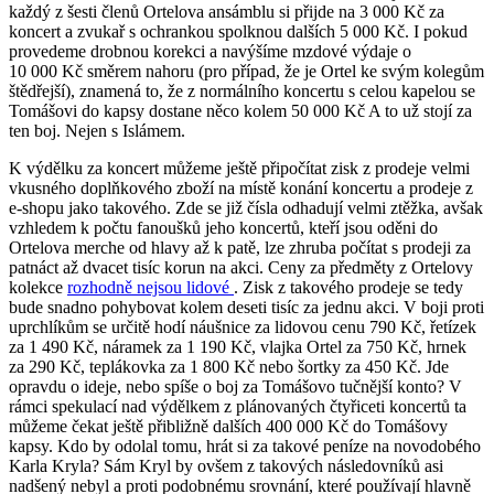
každý z šesti členů Ortelova ansámblu si přijde na 3 000 Kč za
koncert a zvukař s ochrankou spolknou dalších 5 000 Kč. I pokud
provedeme drobnou korekci a navýšíme mzdové výdaje o
10 000 Kč směrem nahoru (pro případ, že je Ortel ke svým kolegům
štědřejší), znamená to, že z normálního koncertu s celou kapelou se
Tomášovi do kapsy dostane něco kolem 50 000 Kč A to už stojí za
ten boj. Nejen s Islámem.
K výdělku za koncert můžeme ještě připočítat zisk z prodeje velmi
vkusného doplňkového zboží na místě konání koncertu a prodeje z
e-shopu jako takového. Zde se již čísla odhadují velmi ztěžka, avšak
vzhledem k počtu fanoušků jeho koncertů, kteří jsou oděni do
Ortelova merche od hlavy až k patě, lze zhruba počítat s prodeji za
patnáct až dvacet tisíc korun na akci. Ceny za předměty z Ortelovy
kolekce
rozhodně nejsou lidové
. Zisk z takového prodeje se tedy
bude snadno pohybovat kolem deseti tisíc za jednu akci. V boji proti
uprchlíkům se určitě hodí náušnice za lidovou cenu 790 Kč, řetízek
za 1 490 Kč, náramek za 1 190 Kč, vlajka Ortel za 750 Kč, hrnek
za 290 Kč, teplákovka za 1 800 Kč nebo šortky za 450 Kč. Jde
opravdu o ideje, nebo spíše o boj za Tomášovo tučnější konto? V
rámci spekulací nad výdělkem z plánovaných čtyřiceti koncertů ta
můžeme čekat ještě přibližně dalších 400 000 Kč do Tomášovy
kapsy. Kdo by odolal tomu, hrát si za takové peníze na novodobého
Karla Kryla? Sám Kryl by ovšem z takových následovníků asi
nadšený nebyl a proti podobnému srovnání, které používají hlavně