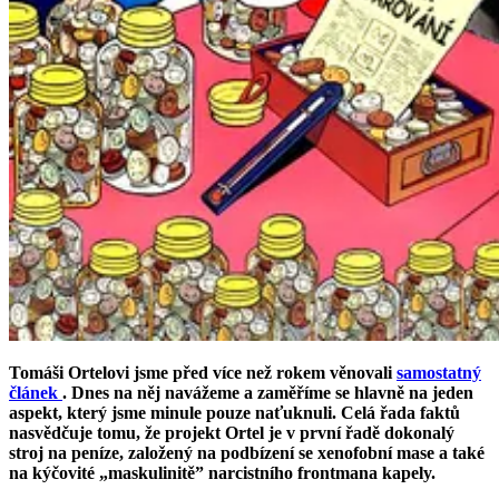
Tomáši Ortelovi jsme před více než rokem věnovali
samostatný
článek
. Dnes na něj navážeme a zaměříme se hlavně na jeden
aspekt, který jsme minule pouze naťuknuli. Celá řada faktů
nasvědčuje tomu, že projekt Ortel je v první řadě dokonalý
stroj na peníze, založený na podbízení se xenofobní mase a také
na kýčovité „maskulinitě” narcistního frontmana kapely.