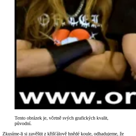
Tento obrázek je, včetně svých grafických kvalit,
původní.
Zkusíme-li si zavěštit z křišťálově hnědé koule, odhadujeme, že