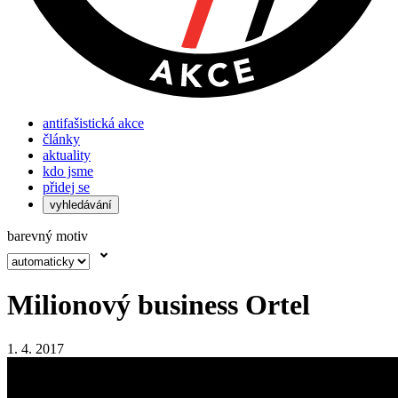
antifašistická akce
články
aktuality
kdo jsme
přidej se
vyhledávání
barevný motiv
Milionový business Ortel
1. 4. 2017