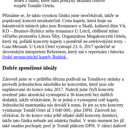
Jeden z mailů, které nám poskytly aktuální cenové
rozpětí Tomáše Ortela.
Přiznáme se, že takto vysokou částku jsme neočekávali, takže se
poptávaný koncert neuskutečnil. Cenu kapely, která hraje na
lukrativních místech jako jsou Restaurace u Skalů, kulturní dům Vír,
KD – Brumov-Bylnice nebo restaurace U Letců, oblíbené místo
věčného promotéra Libora Šíby. Organizátora Megakoncertů Ortelu,
který mj. pořádá koncerty kapely s poměrně ne-ortelovskými texty –
Gaia Messiah. U Letců Ortel vystoupí 23. 6. 2017 společně se
slovenským interpretem Rebornem, který má v repertoáru i hitovku
české neonacistické kapely Buldok
.
Dobře zpeněžené ideály
Zároveň jsme se v průběhu března podívali na Tomášovy stránky a
provedli jednoduchou násobilku ke koncertům, které jsou zde
naplánované do konce roku 2017. Nalezli jsme čtyři koncerty
uvedené jako akustická vystoupení a 36 koncertů bez dalších
dodatků, takže očekáváme, že se jedná o vystoupení celé kapely.
Jednoduchá matematika nás dovádí k tomu, že jen za tyto koncerty
vyinkasuje Tomáš Ortel až 3 040 000,- plus DPH. Zároveň lze
očekávat, že do konce roku ještě nějaké další koncerty domluví,
takže tato částka nebude ani zdaleka finální. V tento moment lze již
také snadno pochopit, proč je Tomáš plátcem DPH. V rámci daňové