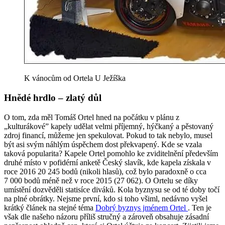
K vánocům od Ortela U Ježíška
Hnědé hrdlo – zlatý důl
O tom, zda měl Tomáš Ortel hned na počátku v plánu z
„kulturákové” kapely udělat velmi příjemný, hýčkaný a pěstovaný
zdroj financí, můžeme jen spekulovat. Pokud to tak nebylo, musel
být asi svým náhlým úspěchem dost překvapený. Kde se vzala
taková popularita? Kapele Ortel pomohlo ke zviditelnění především
druhé místo v pofidérní anketě Český slavík, kde kapela získala v
roce 2016 20 245 bodů (nikoli hlasů), což bylo paradoxně o cca
7 000 bodů méně než v roce 2015 (27 062). O Ortelu se díky
umístění dozvěděli statisíce diváků. Kola byznysu se od té doby točí
na plné obrátky. Nejsme první, kdo si toho všiml, nedávno vyšel
krátký článek na stejné téma
Dobrý byznys jménem Ortel
. Ten je
však dle našeho názoru příliš stručný a zároveň obsahuje zásadní