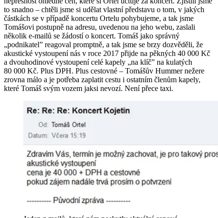
nepřesnost ohledně cen, které si Ortel účtuje za koncert. Zjistili jsme
to snadno – chtěli jsme si udělat vlastní představu o tom, v jakých
částkách se v případě koncertu Ortelu pohybujeme, a tak jsme
Tomášovi postupně na adresu, uvedenou na jeho webu, zaslali
několik e-mailů se žádostí o koncert. Tomáš jako správný
„podnikatel” reagoval promptně, a tak jsme se brzy dozvěděli, že
akustické vystoupení nás v roce 2017 přijde na pěkných 40 000 Kč
a dvouhodinové vystoupení celé kapely „na klíč” na kulatých
80 000 Kč. Plus DPH. Plus cestovné – Tomášův Hummer nežere
zrovna málo a je potřeba zaplatit cestu i ostatním členům kapely,
které Tomáš svým vozem jaksi nevozí. Není přece taxi.