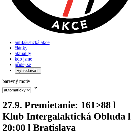
antifašistická akce
články
aktuality
kdo jsme
přidej se
vyhledávání
barevný motiv
27.9. Premietanie: 161>88 l
Klub Intergalaktická Obluda l
20:00 l Bratislava