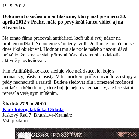
19. 9. 2012
Dokument o súčasnom antifašizme, ktorý mal premiéru 30.
apríla 2012 v Prahe, máte po prvý krát šancu vidieť aj na
Slovensku.
Na tomto filmu pracovali antifašisté, kteří už si svůj názor na
problém udělali. Nebudeme vám tedy tvrdit, že film je tím, čemu se
dnes říká objektivní. Hodnotu mu ale podle našeho názoru dává
právě to, že jsme se stali přímými účastníky mnoha událostí a
aktivně je ovlivňovali.
Film Antifašistické akce sleduje více než dvacet let boje s
neonacisty,fašisty a rasisty. V historickém průřezu uvidíte vzestupy a
pády neonacistů a rasistů. Budete sledovat sílu i omezené možnosti
antifašistického hnutí, které bojuje nejen s neonacisty, ale i se státní
represí a veřejným míněním.
Štvrtok 27.9. o 20:00
Klub Intergalaktická Obluda
Jaskový Rad 7, Bratislava-Kramáre
Vstup zdarma