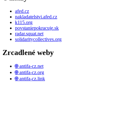
afed.cz
nakladatelstvi.afed.cz
k115.org
povstaniepokracuje.sk
radar.squat.net
solidaritycollectives.org
Zrcadlené weby
🌐 antifa-cz.net
🌐 antifa-cz.org
🌐 antifa-cz.link